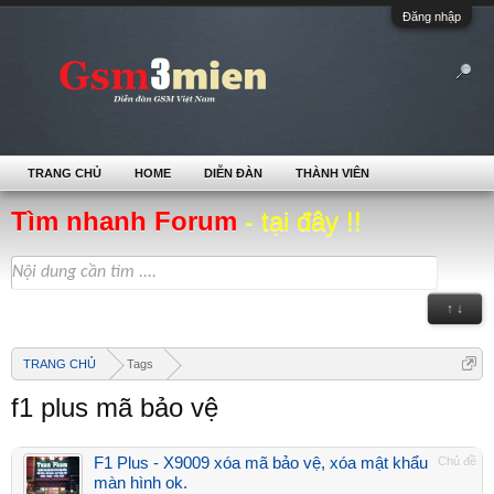
Đăng nhập
TRANG CHỦ
HOME
DIỄN ĐÀN
THÀNH VIÊN
Tìm nhanh Forum
- tại đây !!
↑ ↓
TRANG CHỦ
Tags
f1 plus mã bảo vệ
F1 Plus - X9009 xóa mã bảo vệ, xóa mật khẩu
Chủ đề
màn hình ok.