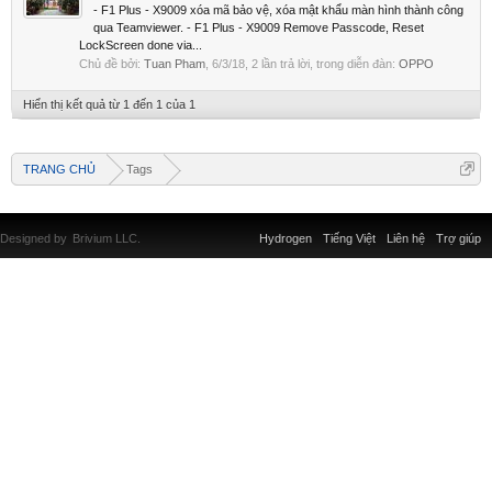
- F1 Plus - X9009 xóa mã bảo vệ, xóa mật khẩu màn hình thành công
qua Teamviewer. - F1 Plus - X9009 Remove Passcode, Reset
LockScreen done via...
Chủ đề bởi:
Tuan Pham
,
6/3/18
, 2 lần trả lời, trong diễn đàn:
OPPO
Hiển thị kết quả từ 1 đến 1 của 1
TRANG CHỦ
Tags
Designed by
Brivium LLC.
Hydrogen
Tiếng Việt
Liên hệ
Trợ giúp