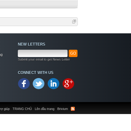
NEW LETTERS
GO
ng
Submit your email to get News Letter
CONNECT WITH US
rợ giúp
TRANG CHỦ
Lên đầu trang
Brivium