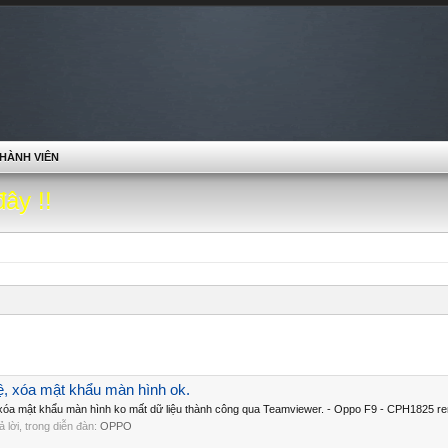
HÀNH VIÊN
đây !!
, xóa mật khẩu màn hình ok.
óa mật khẩu màn hình ko mất dữ liệu thành công qua Teamviewer. - Oppo F9 - CPH1825 re
rả lời, trong diễn đàn:
OPPO