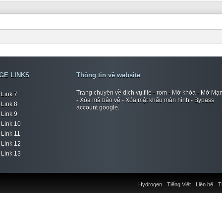
GE LINKS
Thông tin về website
Trang chuyên về dịch vụ,file - rom - Mở khóa - Mở Mạ
Link 7
- Xóa mã bảo vệ - Xóa mật khẩu màn hình - Bypass
Link 8
account google.
Link 9
Link 10
Link 11
Link 12
Link 13
Hydrogen
Tiếng Việt
Liên hệ
T