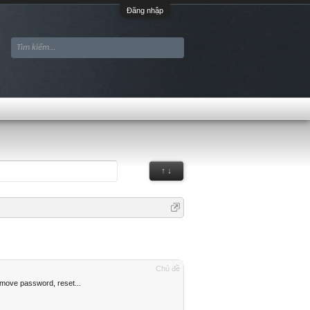
Đăng nhập
↑ ↓
Chủ đề
move password, reset...