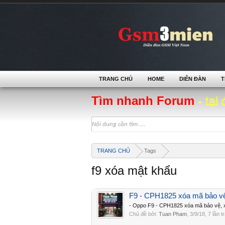
TRANG CHỦ
HOME
DIỄN ĐÀN
T
Tìm nhanh Forum
- tại 
TRANG CHỦ
Tags
f9 xóa mật khẩu
F9 - CPH1825 xóa mã bảo vệ
- Oppo F9 - CPH1825 xóa mã bảo vệ, x
Chủ đề bởi:
Tuan Pham
,
3/9/18
, 7 lần t