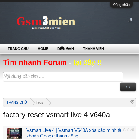
Đăng nhập
TRANG CHỦ
HOME
DIỄN ĐÀN
THÀNH VIÊN
Tìm nhanh Forum
- tại đây !!
↑ ↓
TRANG CHỦ
Tags
factory reset vsmart live 4 v640a
Vsmart Live 4 | Vsmart V640A xóa xác minh tài
Chủ đề
khoản Google thành công.