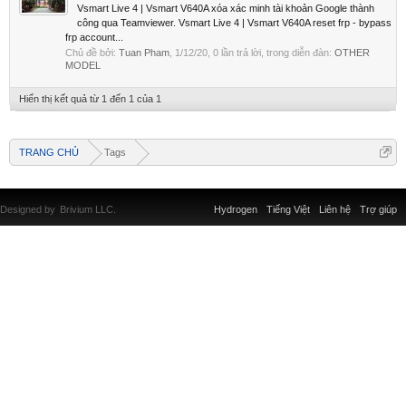
Vsmart Live 4 | Vsmart V640A xóa xác minh tài khoản Google thành
công qua Teamviewer. Vsmart Live 4 | Vsmart V640A reset frp - bypass
frp account...
Chủ đề bởi:
Tuan Pham
,
1/12/20
, 0 lần trả lời, trong diễn đàn:
OTHER
MODEL
Hiển thị kết quả từ 1 đến 1 của 1
TRANG CHỦ
Tags
Designed by
Brivium LLC.
Hydrogen
Tiếng Việt
Liên hệ
Trợ giúp