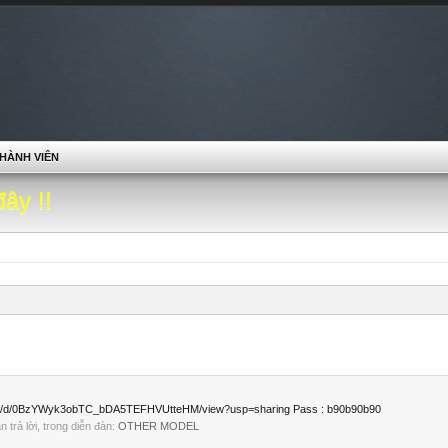
HÀNH VIÊN
đây !!
om/file/d/0BzYWyk3obTC_bDA5TEFHVUtteHM/view?usp=sharing Pass : b90b90b90
ần trả lời, trong diễn đàn:
OTHER MODEL