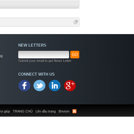
NEW LETTERS
GO
ng
Submit your email to get News Letter
CONNECT WITH US
rợ giúp
TRANG CHỦ
Lên đầu trang
Brivium