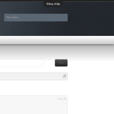
Đăng nhập
↑ ↓
Chủ đề