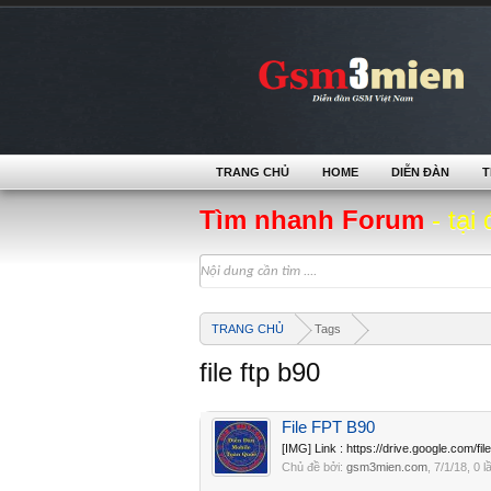
TRANG CHỦ
HOME
DIỄN ĐÀN
T
Tìm nhanh Forum
- tại 
TRANG CHỦ
Tags
file ftp b90
File FPT B90
[IMG] Link : https://drive.google.c
Chủ đề bởi:
gsm3mien.com
,
7/1/18
, 0 l