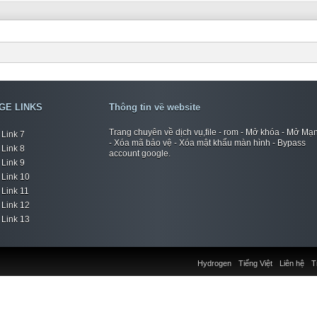
GE LINKS
Thông tin về website
Trang chuyên về dịch vụ,file - rom - Mở khóa - Mở Mạ
Link 7
- Xóa mã bảo vệ - Xóa mật khẩu màn hình - Bypass
Link 8
account google.
Link 9
Link 10
Link 11
Link 12
Link 13
Hydrogen
Tiếng Việt
Liên hệ
T