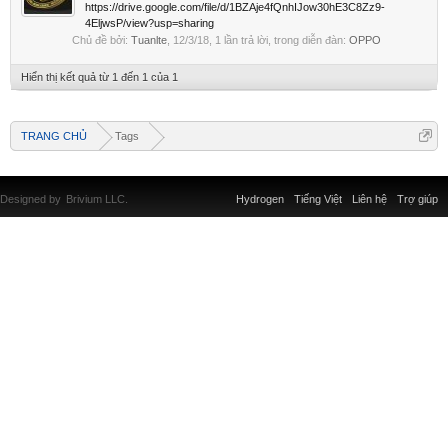
https://drive.google.com/file/d/1BZAje4fQnhIJow30hE3C8Zz9-
4EljwsP/view?usp=sharing
Chủ đề bởi:
Tuanlte
,
12/3/18
, 1 lần trả lời, trong diễn đàn:
OPPO
Hiển thị kết quả từ 1 đến 1 của 1
TRANG CHỦ
Tags
Designed by
Brivium LLC.
Hydrogen
Tiếng Việt
Liên hệ
Trợ giúp