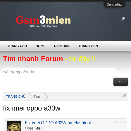
Đăng nhập
TRANG CHỦ
HOME
DIỄN ĐÀN
THÀNH VIÊN
Tìm nhanh Forum
- tại đây !!
↑ ↓
TRANG CHỦ
Tags
fix imei oppo a33w
Fix imei OPPO A33W by Flashtool
Chủ đề
[IMG] [IMG]