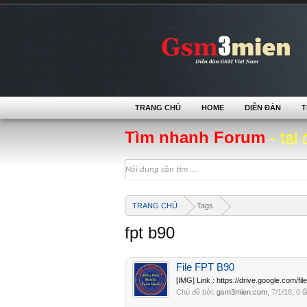
TRANG CHỦ
HOME
DIỄN ĐÀN
T
Tìm nhanh Forum
- tại 
TRANG CHỦ
Tags
fpt b90
File FPT B90
[IMG] Link : https://drive.google.c
Chủ đề bởi:
gsm3mien.com
,
7/1/18
, 0 l