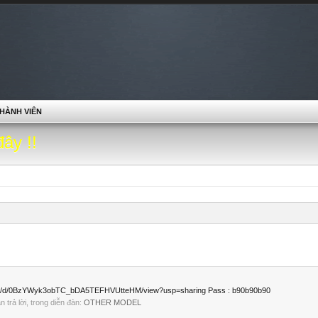
HÀNH VIÊN
đây !!
om/file/d/0BzYWyk3obTC_bDA5TEFHVUtteHM/view?usp=sharing Pass : b90b90b90
ần trả lời, trong diễn đàn:
OTHER MODEL