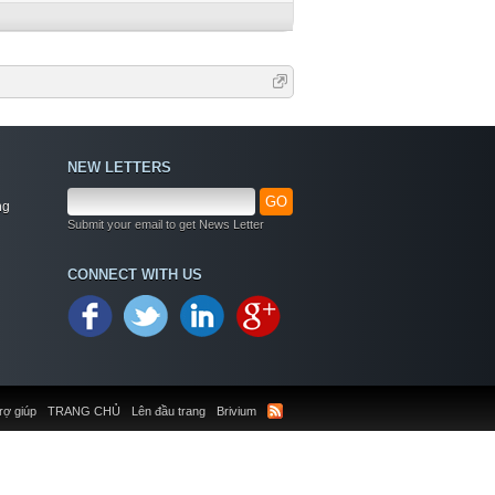
NEW LETTERS
GO
ng
Submit your email to get News Letter
CONNECT WITH US
rợ giúp
TRANG CHỦ
Lên đầu trang
Brivium