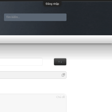
Đăng nhập
↑ ↓
Chủ đề