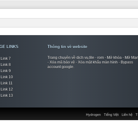
GE LINKS
Thông tin về website
Trang chuyên về dịch vụ,file - rom - Mở khóa - Mở Mạ
Link 7
- Xóa mã bảo vệ - Xóa mật khẩu màn hình - Bypass
Link 8
account google.
Link 9
Link 10
Link 11
Link 12
Link 13
Hydrogen
Tiếng Việt
Liên hệ
T