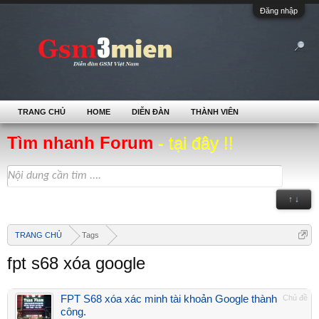
Đăng nhập
TRANG CHỦ
HOME
DIỄN ĐÀN
THÀNH VIÊN
Tìm nhanh Forum
- tại đây !!
↑ ↓
TRANG CHỦ
Tags
fpt s68 xóa google
FPT S68 xóa xác minh tài khoản Google thành
Chủ đề
công.