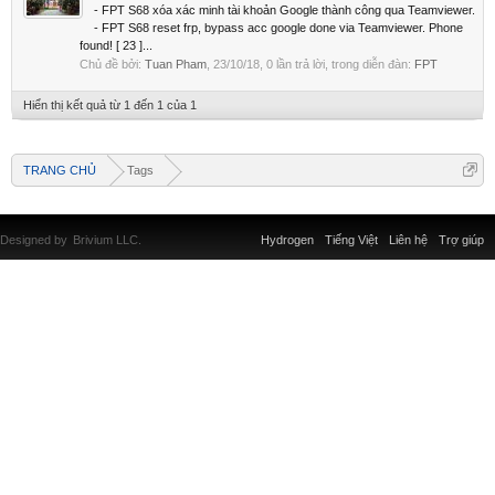
- FPT S68 xóa xác minh tài khoản Google thành công qua Teamviewer.
- FPT S68 reset frp, bypass acc google done via Teamviewer. Phone
found! [ 23 ]...
Chủ đề bởi:
Tuan Pham
,
23/10/18
, 0 lần trả lời, trong diễn đàn:
FPT
Hiển thị kết quả từ 1 đến 1 của 1
TRANG CHỦ
Tags
Designed by
Brivium LLC.
Hydrogen
Tiếng Việt
Liên hệ
Trợ giúp