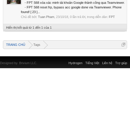
- FPT S68 xóa xác minh tài khoản Google thành công qua Teamviewer.
- FPT S68 reset frp, bypass acc google done via Teamviewer. Phone
found! [ 23 ]...
Chủ đề bởi:
Tuan Pham
,
23/10/18
, 0 lần trả lời, trong diễn đàn:
FPT
Hiển thị kết quả từ 1 đến 1 của 1
TRANG CHỦ
Tags
Designed by
Brivium LLC.
Hydrogen
Tiếng Việt
Liên hệ
Trợ giúp