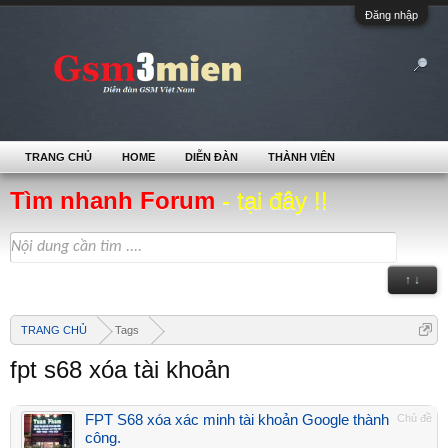
Đăng nhập
TRANG CHỦ
HOME
DIỄN ĐÀN
THÀNH VIÊN
Tìm nhanh Forum
- tại đây !!
↑ ↓
TRANG CHỦ
Tags
fpt s68 xóa tài khoản
FPT S68 xóa xác minh tài khoản Google thành
Chủ đề
công.