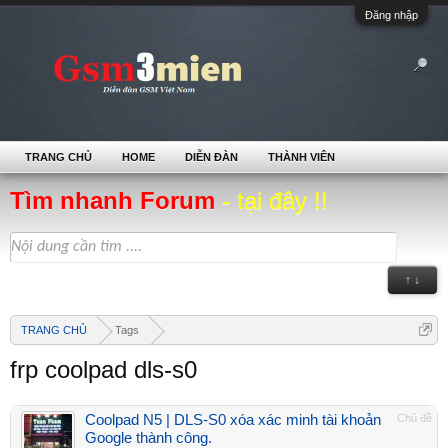
Đăng nhập
TRANG CHỦ
HOME
DIỄN ĐÀN
THÀNH VIÊN
Tìm nhanh Forum
- tại đây !!
↑ ↓
TRANG CHỦ
Tags
frp coolpad dls-s0
Coolpad N5 | DLS-S0 xóa xác minh tài khoản
Chủ đề
Google thành công.