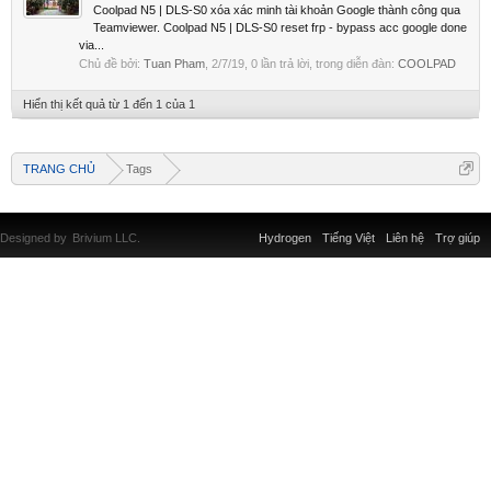
Coolpad N5 | DLS-S0 xóa xác minh tài khoản Google thành công qua
Teamviewer. Coolpad N5 | DLS-S0 reset frp - bypass acc google done
via...
Chủ đề bởi:
Tuan Pham
,
2/7/19
, 0 lần trả lời, trong diễn đàn:
COOLPAD
Hiển thị kết quả từ 1 đến 1 của 1
TRANG CHỦ
Tags
Designed by
Brivium LLC.
Hydrogen
Tiếng Việt
Liên hệ
Trợ giúp