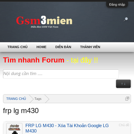
Đăng nhập
TRANG CHỦ
HOME
DIỄN ĐÀN
THÀNH VIÊN
Tìm nhanh Forum
- tại đây !!
↑ ↓
TRANG CHỦ
Tags
frp lg m430
FRP LG M430 - Xóa Tài Khoản Google LG
Chủ đề
M430