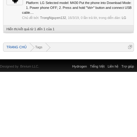
Platform: LG Selected model: M430 Put the phone into Download Mode:
1. Power phone OFF; 2. Press and hold "Vol+" button and connect USB
cable....
Chủ đề bởi:
TrongNguyen132
,
16/3/19
, 0 lần trả lời, trong diễn đàn:
LG
Hiển thị kết quả từ 1 đến 1 của 1
TRANG CHỦ
Tags
Designed by
Brivium LLC.
Hydrogen
Tiếng Việt
Liên hệ
Trợ giúp