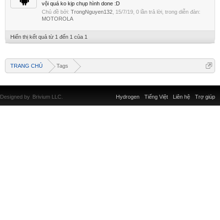
vội quá ko kịp chụp hình done :D
Chủ đề bởi:
TrongNguyen132
,
15/7/19
, 0 lần trả lời, trong diễn đàn:
MOTOROLA
Hiển thị kết quả từ 1 đến 1 của 1
TRANG CHỦ
Tags
Designed by
Brivium LLC.
Hydrogen
Tiếng Việt
Liên hệ
Trợ giúp