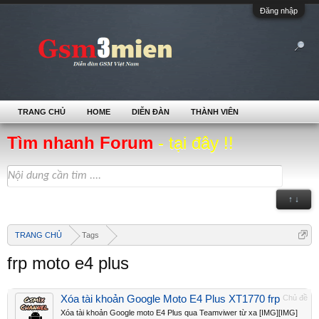
Đăng nhập
TRANG CHỦ
HOME
DIỄN ĐÀN
THÀNH VIÊN
Tìm nhanh Forum
- tại đây !!
↑ ↓
TRANG CHỦ
Tags
frp moto e4 plus
Xóa tài khoản Google Moto E4 Plus XT1770 frp
Chủ đề
Xóa tài khoản Google moto E4 Plus qua Teamviwer từ xa [IMG][IMG]