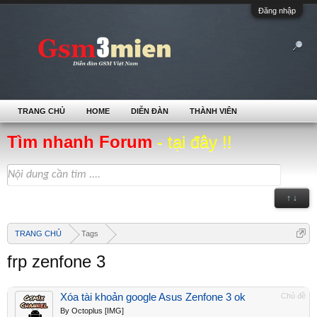
Đăng nhập
TRANG CHỦ
HOME
DIỄN ĐÀN
THÀNH VIÊN
Tìm nhanh Forum
- tại đây !!
↑ ↓
TRANG CHỦ
Tags
frp zenfone 3
Xóa tài khoản google Asus Zenfone 3 ok
Chủ đề
By Octoplus [IMG]