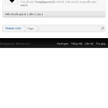
Chủ đề bởi:
TrongNguyen132
,
8/5/18
, 0 lần trả lời, trong diễn đàn:
ASUS
Hiển thị kết quả từ 1 đến 1 của 1
TRANG CHỦ
Tags
Designed by
Brivium LLC.
Hydrogen
Tiếng Việt
Liên hệ
Trợ giúp