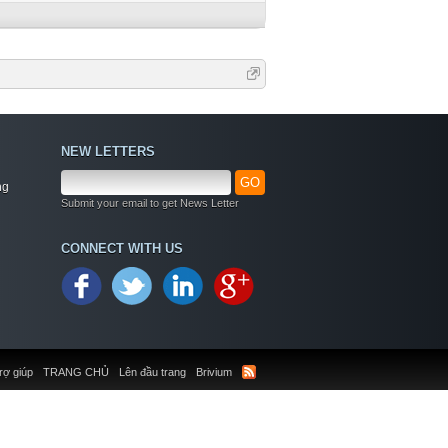
NEW LETTERS
GO
ng
Submit your email to get News Letter
CONNECT WITH US
rợ giúp
TRANG CHỦ
Lên đầu trang
Brivium