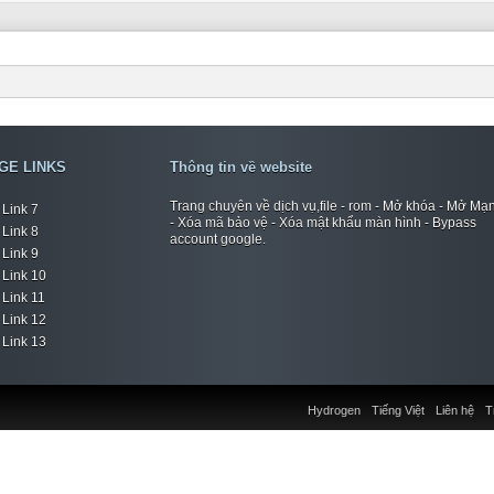
GE LINKS
Thông tin về website
Trang chuyên về dịch vụ,file - rom - Mở khóa - Mở Mạ
Link 7
- Xóa mã bảo vệ - Xóa mật khẩu màn hình - Bypass
Link 8
account google.
Link 9
Link 10
Link 11
Link 12
Link 13
Hydrogen
Tiếng Việt
Liên hệ
T