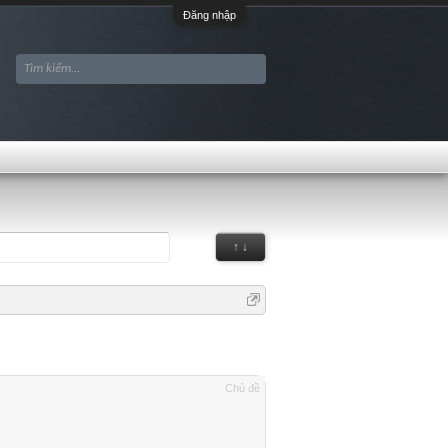
Đăng nhập
↑ ↓
Chủ đề