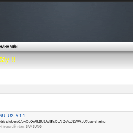
HÀNH VIÊN
đây !!
GU_U3_5.1.1
le.com/drive/folders/1fuwQuQnRkBU5Jw5KsOqAhZoVzJZWPkbU?usp=sharing
lời, trong diễn đàn:
SAMSUNG