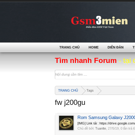
TRANG CHỦ
HOME
DIỄN ĐÀN
T
Tìm nhanh Forum
- tại 
TRANG CHỦ
Tags
fw j200gu
Rom Samsung Galaxy J200
[IMG] Link tải : https://drive.goog
Chủ đề bởi:
Tuanlte
,
27/5/19
, 0 lần trả 