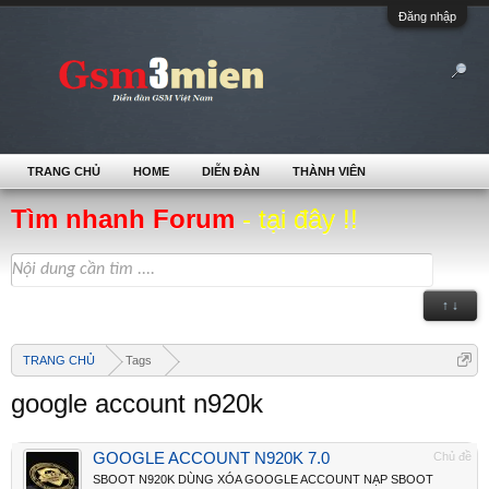
Đăng nhập
TRANG CHỦ
HOME
DIỄN ĐÀN
THÀNH VIÊN
Tìm nhanh Forum
- tại đây !!
↑ ↓
TRANG CHỦ
Tags
google account n920k
GOOGLE ACCOUNT N920K 7.0
Chủ đề
SBOOT N920K DÙNG XÓA GOOGLE ACCOUNT NẠP SBOOT