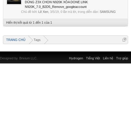
DÙNG Z3X CHỌN N920K XÓA DONE LINK
N920K_7.0_B2D5_Remove_googleaccount
Chủ đề bởi:
Lê Xen
,
3/5/19
, 0 lần trả lời, trong diễn đàn:
SAMSUNG
Hiển thị kết quả từ 1 đến 1 của 1
TRANG CHỦ
Tags
Designed by
Brivium LLC.
Hydrogen
Tiếng Việt
Liên hệ
Trợ giúp