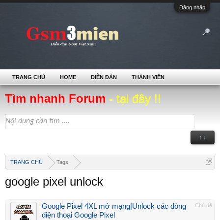
Đăng nhập
TRANG CHỦ
HOME
DIỄN ĐÀN
THÀNH VIÊN
Tìm nhanh Forum
- tại đây !!
↑ ↓
TRANG CHỦ
Tags
google pixel unlock
Google Pixel 4XL mở mạng|Unlock các dòng
Chủ đề
điện thoại Google Pixel