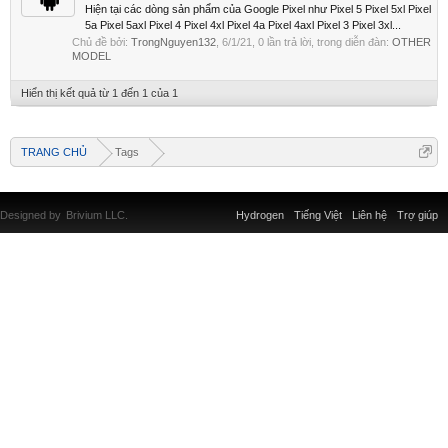
Hiện tại các dòng sản phẩm của Google Pixel như Pixel 5 Pixel 5xl Pixel
5a Pixel 5axl Pixel 4 Pixel 4xl Pixel 4a Pixel 4axl Pixel 3 Pixel 3xl...
Chủ đề bởi:
TrongNguyen132
,
6/1/21
, 0 lần trả lời, trong diễn đàn:
OTHER
MODEL
Hiển thị kết quả từ 1 đến 1 của 1
TRANG CHỦ
Tags
Designed by
Brivium LLC.
Hydrogen
Tiếng Việt
Liên hệ
Trợ giúp