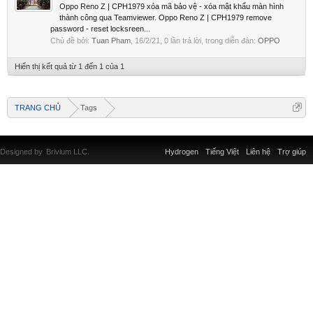
Oppo Reno Z | CPH1979 xóa mã bảo vệ - xóa mật khẩu màn hình
thành công qua Teamviewer. Oppo Reno Z | CPH1979 remove
password - reset locksreen...
Chủ đề bởi:
Tuan Pham
,
16/2/21
, 0 lần trả lời, trong diễn đàn:
OPPO
Hiển thị kết quả từ 1 đến 1 của 1
TRANG CHỦ
Tags
Designed by
Brivium LLC.
Hydrogen
Tiếng Việt
Liên hệ
Trợ giúp