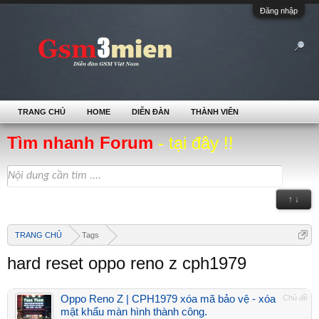
Đăng nhập
TRANG CHỦ
HOME
DIỄN ĐÀN
THÀNH VIÊN
Tìm nhanh Forum
- tại đây !!
↑ ↓
TRANG CHỦ
Tags
hard reset oppo reno z cph1979
Oppo Reno Z | CPH1979 xóa mã bảo vệ - xóa
Chủ đề
mật khẩu màn hình thành công.