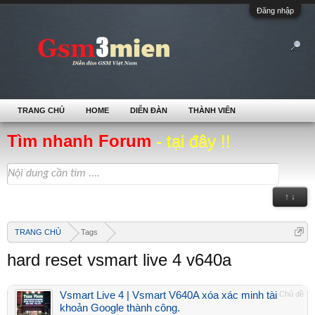
Đăng nhập
TRANG CHỦ
HOME
DIỄN ĐÀN
THÀNH VIÊN
Tìm nhanh Forum
- tại đây !!
↑ ↓
TRANG CHỦ
Tags
hard reset vsmart live 4 v640a
Vsmart Live 4 | Vsmart V640A xóa xác minh tài
Chủ đề
khoản Google thành công.