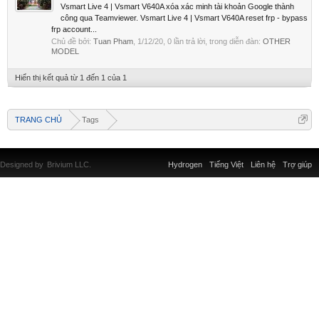
Vsmart Live 4 | Vsmart V640A xóa xác minh tài khoản Google thành
công qua Teamviewer. Vsmart Live 4 | Vsmart V640A reset frp - bypass
frp account...
Chủ đề bởi:
Tuan Pham
,
1/12/20
, 0 lần trả lời, trong diễn đàn:
OTHER
MODEL
Hiển thị kết quả từ 1 đến 1 của 1
TRANG CHỦ
Tags
Designed by
Brivium LLC.
Hydrogen
Tiếng Việt
Liên hệ
Trợ giúp