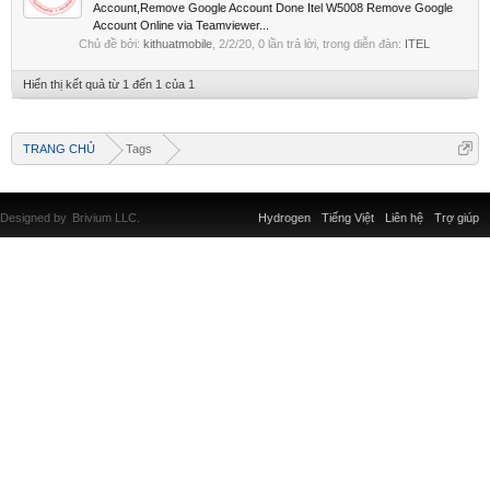
Account,Remove Google Account Done Itel W5008 Remove Google
Account Online via Teamviewer...
Chủ đề bởi:
kithuatmobile
,
2/2/20
, 0 lần trả lời, trong diễn đàn:
ITEL
Hiển thị kết quả từ 1 đến 1 của 1
TRANG CHỦ
Tags
Designed by
Brivium LLC.
Hydrogen
Tiếng Việt
Liên hệ
Trợ giúp