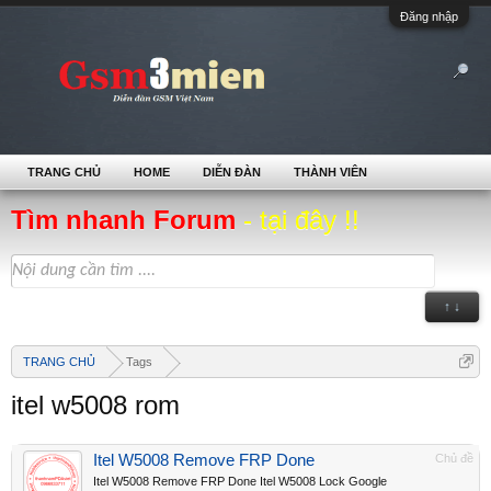
Đăng nhập
TRANG CHỦ
HOME
DIỄN ĐÀN
THÀNH VIÊN
Tìm nhanh Forum
- tại đây !!
↑ ↓
TRANG CHỦ
Tags
itel w5008 rom
Itel W5008 Remove FRP Done
Chủ đề
Itel W5008 Remove FRP Done Itel W5008 Lock Google