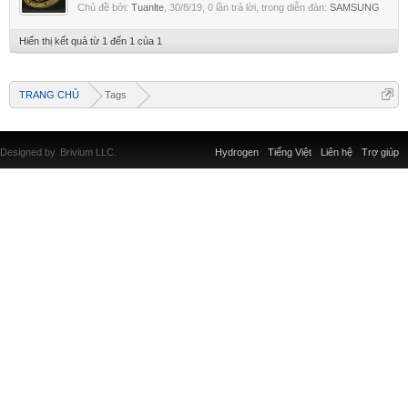
Chủ đề bởi:
Tuanlte
,
30/8/19
, 0 lần trả lời, trong diễn đàn:
SAMSUNG
Hiển thị kết quả từ 1 đến 1 của 1
TRANG CHỦ
Tags
Designed by
Brivium LLC.
Hydrogen
Tiếng Việt
Liên hệ
Trợ giúp