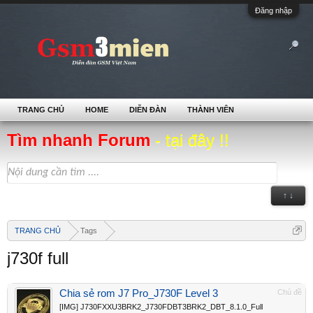
Đăng nhập
TRANG CHỦ
HOME
DIỄN ĐÀN
THÀNH VIÊN
Tìm nhanh Forum
- tại đây !!
↑ ↓
TRANG CHỦ
Tags
j730f full
Chia sẻ rom J7 Pro_J730F Level 3
Chủ đề
[IMG] J730FXXU3BRK2_J730FDBT3BRK2_DBT_8.1.0_Full