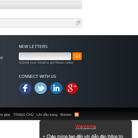
NEW LETTERS
GO
ng
Submit your email to get News Letter
CONNECT WITH US
rợ giúp
TRANG CHỦ
Lên đầu trang
Brivium
Welcome
+ Chào mừng bạn đến với diễn đàn thông tin