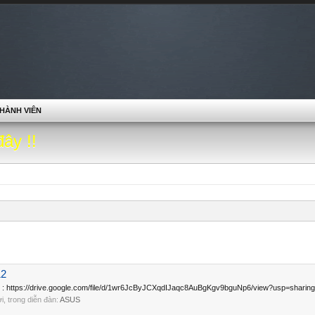
HÀNH VIÊN
đây !!
12
.4.2 : https://drive.google.com/file/d/1wr6JcByJCXqdIJaqc8AuBgKgv9bguNp6/view?usp=sharing 
lời, trong diễn đàn:
ASUS