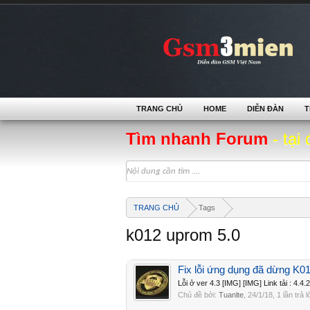
TRANG CHỦ
HOME
DIỄN ĐÀN
T
Tìm nhanh Forum
- tại 
TRANG CHỦ
Tags
k012 uprom 5.0
Fix lỗi ứng dụng đã dừng K0
Lỗi ở ver 4.3 [IMG] [IMG] Link tải : 4
Chủ đề bởi:
Tuanlte
,
24/1/18
, 1 lần trả 