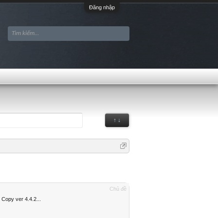
Đăng nhập
↑ ↓
Chủ đề
Copy ver 4.4.2...