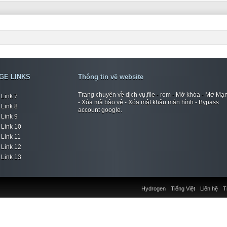
GE LINKS
Thông tin về website
Trang chuyên về dịch vụ,file - rom - Mở khóa - Mở Mạ
Link 7
- Xóa mã bảo vệ - Xóa mật khẩu màn hình - Bypass
Link 8
account google.
Link 9
Link 10
Link 11
Link 12
Link 13
Hydrogen
Tiếng Việt
Liên hệ
T