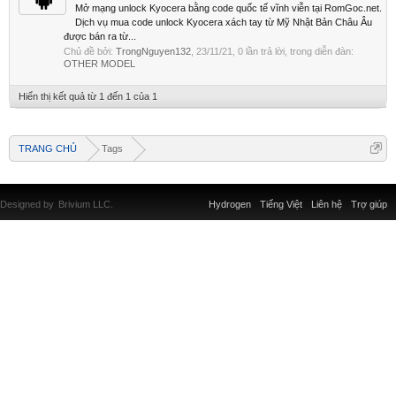
Mở mạng unlock Kyocera bằng code quốc tế vĩnh viễn tại RomGoc.net.
Dịch vụ mua code unlock Kyocera xách tay từ Mỹ Nhật Bản Châu Âu
được bán ra từ...
Chủ đề bởi:
TrongNguyen132
,
23/11/21
, 0 lần trả lời, trong diễn đàn:
OTHER MODEL
Hiển thị kết quả từ 1 đến 1 của 1
TRANG CHỦ
Tags
Designed by
Brivium LLC.
Hydrogen
Tiếng Việt
Liên hệ
Trợ giúp