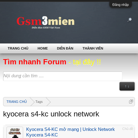
Đăng nhập
TRANG CHỦ
HOME
DIỄN ĐÀN
THÀNH VIÊN
Tìm nhanh Forum
- tại đây !!
↑ ↓
TRANG CHỦ
Tags
kyocera s4-kc unlock network
Kyocera S4-KC mở mạng | Unlock Network
Chủ đề
Kyocera S4-KC