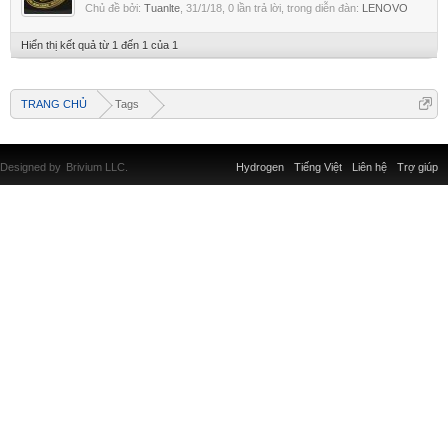
Chủ đề bởi:
Tuanlte
,
31/1/18
, 0 lần trả lời, trong diễn đàn:
LENOVO
Hiển thị kết quả từ 1 đến 1 của 1
TRANG CHỦ
Tags
Designed by
Brivium LLC.
Hydrogen
Tiếng Việt
Liên hệ
Trợ giúp