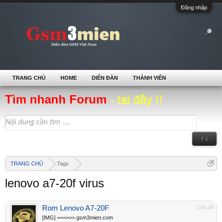
Đăng nhập
TRANG CHỦ
HOME
DIỄN ĐÀN
THÀNH VIÊN
Tìm nhanh Forum
- tại đây !!
↑ ↓
TRANG CHỦ
Tags
lenovo a7-20f virus
Rom Lenovo A7-20F
Chủ đề
[IMG] ===>>> gsm3mien.com