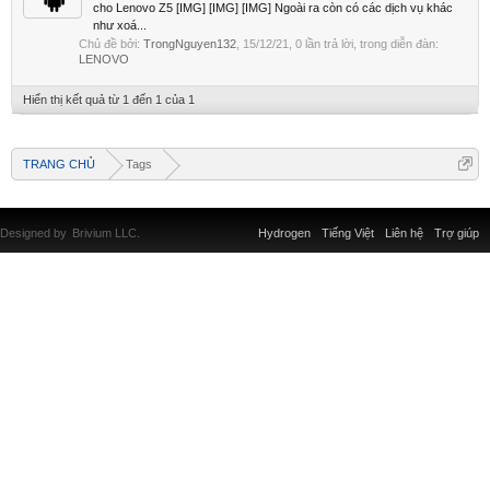
cho Lenovo Z5 [IMG] [IMG] [IMG] Ngoài ra còn có các dịch vụ khác
như xoá...
Chủ đề bởi:
TrongNguyen132
,
15/12/21
, 0 lần trả lời, trong diễn đàn:
LENOVO
Hiển thị kết quả từ 1 đến 1 của 1
TRANG CHỦ
Tags
Designed by
Brivium LLC.
Hydrogen
Tiếng Việt
Liên hệ
Trợ giúp