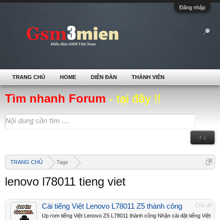
Đăng nhập
TRANG CHỦ
HOME
DIỄN ĐÀN
THÀNH VIÊN
Tìm nhanh Forum
- tại đây !!
↑ ↓
TRANG CHỦ
Tags
lenovo l78011 tieng viet
Cài tiếng Việt Lenovo L78011 Z5 thành công
Chủ đề
Up rom tiếng Việt Lenovo Z5 L78011 thành công Nhận cài đặt tiếng Việt