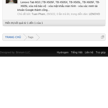
Lenovo Tab M10 | TB-X505F, TB-X505X, TB-X505L, TB-X605F, TB-
X605L xóa mã bảo vệ - xóa mật khẩu màn hình - xóa xác minh tài
khoản Google thành công...
Chủ đề bởi:
Tuan Pham
,
29/3/22
, 0 lần trả lời, trong diễn đàn:
LENOVO
Hiển thị kết quả từ 1 đến 1 của 1
TRANG CHỦ
Tags
Designed by
Brivium LLC.
Hydrogen
Tiếng Việt
Liên hệ
Trợ giúp