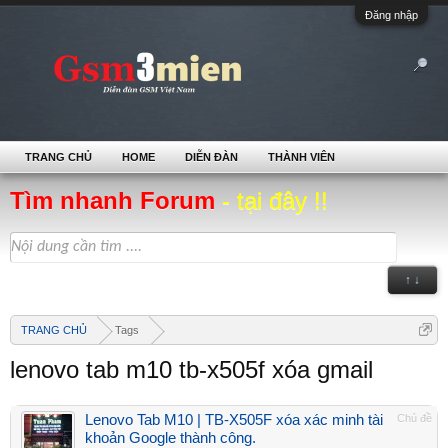
Đăng nhập
TRANG CHỦ
HOME
DIỄN ĐÀN
THÀNH VIÊN
Tìm nhanh Forum
- tại đây !!
↑ ↓
TRANG CHỦ
Tags
lenovo tab m10 tb-x505f xóa gmail
Lenovo Tab M10 | TB-X505F xóa xác minh tài
Chủ đề
khoản Google thành công.