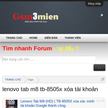
Đăng nhập
TRANG CHỦ
HOME
DIỄN ĐÀN
THÀNH VIÊN
Tìm nhanh Forum
- tại đây !!
↑ ↓
TRANG CHỦ
Tags
lenovo tab m8 tb-8505x xóa tài khoản
Lenovo Tab M8 (HD) | TB-8505X xóa xác minh
Chủ đề
tài khoản Google thành công.