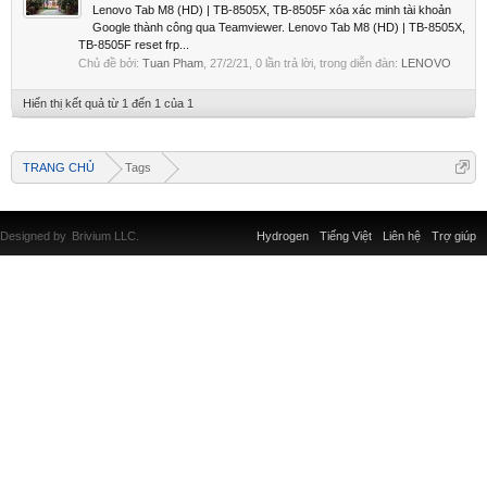
Lenovo Tab M8 (HD) | TB-8505X, TB-8505F xóa xác minh tài khoản
Google thành công qua Teamviewer. Lenovo Tab M8 (HD) | TB-8505X,
TB-8505F reset frp...
Chủ đề bởi:
Tuan Pham
,
27/2/21
, 0 lần trả lời, trong diễn đàn:
LENOVO
Hiển thị kết quả từ 1 đến 1 của 1
TRANG CHỦ
Tags
Designed by
Brivium LLC.
Hydrogen
Tiếng Việt
Liên hệ
Trợ giúp