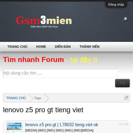
Đăng nhập
TRANG CHỦ
HOME
DIỄN ĐÀN
THÀNH VIÊN
Tìm nhanh Forum
- tại đây !!
↑ ↓
TRANG CHỦ
Tags
lenovo z5 pro gt tieng viet
lenovo z5 pro gt | L78032 tieng viet ok
Chủ đề
[MEDIA] [IMG] [IMG] [IMG] [IMG] [IMG][MEDIA]