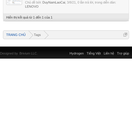
Chủ đề bởi:
DuyNamLaoCai
,
3/8/21
, 0 lần trả lời, trong diễn đàn:
LENOVO
Hiển thị kết quả từ 1 đến 1 của 1
TRANG CHỦ
Tags
Designed by
Brivium LLC.
Hydrogen
Tiếng Việt
Liên hệ
Trợ giúp