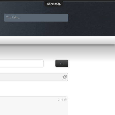
Đăng nhập
↑ ↓
Chủ đề