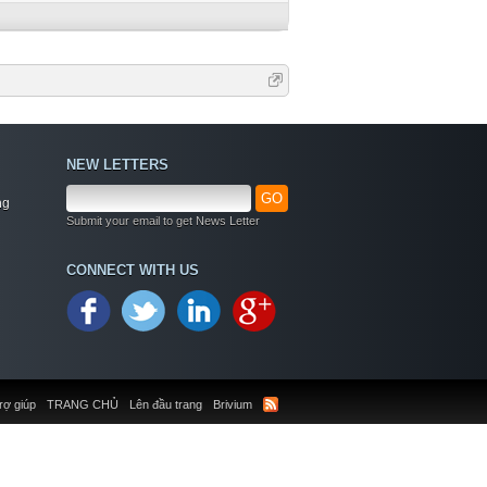
NEW LETTERS
GO
ng
Submit your email to get News Letter
CONNECT WITH US
rợ giúp
TRANG CHỦ
Lên đầu trang
Brivium