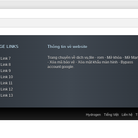
GE LINKS
Thông tin về website
Trang chuyên về dịch vụ,file - rom - Mở khóa - Mở Mạ
Link 7
- Xóa mã bảo vệ - Xóa mật khẩu màn hình - Bypass
Link 8
account google.
Link 9
Link 10
Link 11
Link 12
Link 13
Hydrogen
Tiếng Việt
Liên hệ
T