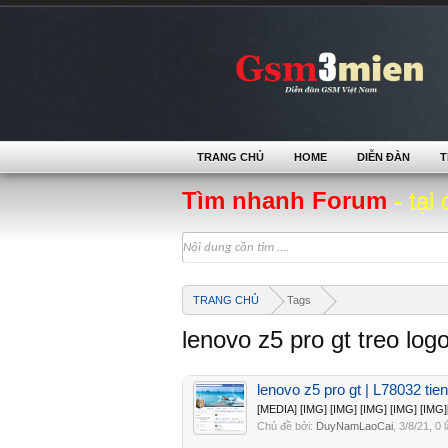
TRANG CHỦ
HOME
DIỄN ĐÀN
T
Tìm nhanh Forum
- tại 
TRANG CHỦ
Tags
lenovo z5 pro gt treo log
lenovo z5 pro gt | L78032 tien
[MEDIA] [IMG] [IMG] [IMG] [IMG] [IMG
Chủ đề bởi:
DuyNamLaoCai
,
3/8/21
, 0 