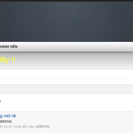
HÀNH VIÊN
đây !!
o
g viet ok
][MEDIA]
lần trả lời, trong diễn đàn:
LENOVO