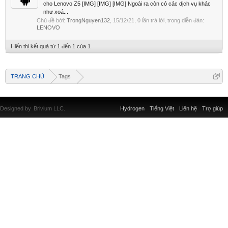
cho Lenovo Z5 [IMG] [IMG] [IMG] Ngoài ra còn có các dịch vụ khác
như xoá...
Chủ đề bởi:
TrongNguyen132
,
15/12/21
, 0 lần trả lời, trong diễn đàn:
LENOVO
Hiển thị kết quả từ 1 đến 1 của 1
TRANG CHỦ
Tags
Designed by
Brivium LLC.
Hydrogen
Tiếng Việt
Liên hệ
Trợ giúp