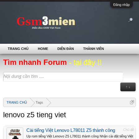
Đăng nhập
TRANG CHỦ
HOME
DIỄN ĐÀN
THÀNH VIÊN
Tìm nhanh Forum
- tại đây !!
↑ ↓
TRANG CHỦ
Tags
lenovo z5 tieng viet
Cài tiếng Việt Lenovo L78011 Z5 thành công
Chủ đề
Up rom tiếng Việt Lenovo Z5 L78011 thành công Nhận cài đặt tiếng Việt