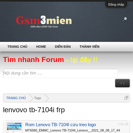
Đăng nhập
TRANG CHỦ
HOME
DIỄN ĐÀN
THÀNH VIÊN
Tìm nhanh Forum
- tại đây !!
↑ ↓
TRANG CHỦ
Tags
lenvovo tb-7104i frp
Rom Lenovo TB-7104I cứu treo logo
Chủ đề
MT6580_EMMC_Lenovo TB-7104I_Lenovo__2021_08_08_17_44