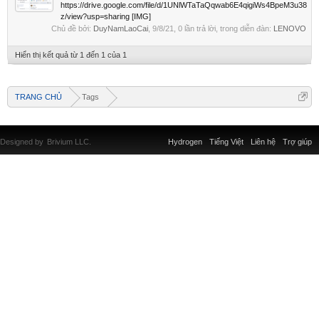
https://drive.google.com/file/d/1UNlWTaTaQqwab6E4qigiWs4BpeM3u38
z/view?usp=sharing [IMG]
Chủ đề bởi:
DuyNamLaoCai
,
9/8/21
, 0 lần trả lời, trong diễn đàn:
LENOVO
Hiển thị kết quả từ 1 đến 1 của 1
TRANG CHỦ
Tags
Designed by
Brivium LLC.
Hydrogen
Tiếng Việt
Liên hệ
Trợ giúp