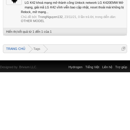
LG K42 khoá mạng mở thành công Unlock network LG K420EMW Mở
mạng, giải mã LG K42 vĩnh viễn bao cập nhật, reset thoải mái không bị
Relock, mở mạng...
Chủ đề bởi:
TrongNguyen132
,
23/11/21
, 0 lần trả lời, trong diễn đàn:
OTHER MODEL
Hiển thị kết quả từ 1 đến 1 của 1
TRANG CHỦ
Tags
Designed by
Brivium LLC.
Hydrogen
Tiếng Việt
Liên hệ
Trợ giúp