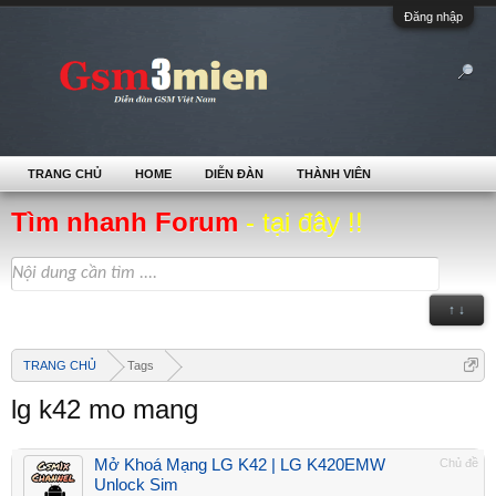
Đăng nhập
TRANG CHỦ
HOME
DIỄN ĐÀN
THÀNH VIÊN
Tìm nhanh Forum
- tại đây !!
↑ ↓
TRANG CHỦ
Tags
lg k42 mo mang
Mở Khoá Mạng LG K42 | LG K420EMW
Chủ đề
Unlock Sim