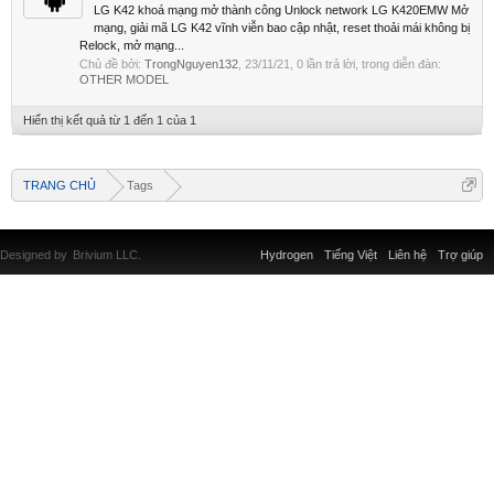
LG K42 khoá mạng mở thành công Unlock network LG K420EMW Mở
mạng, giải mã LG K42 vĩnh viễn bao cập nhật, reset thoải mái không bị
Relock, mở mạng...
Chủ đề bởi:
TrongNguyen132
,
23/11/21
, 0 lần trả lời, trong diễn đàn:
OTHER MODEL
Hiển thị kết quả từ 1 đến 1 của 1
TRANG CHỦ
Tags
Designed by
Brivium LLC.
Hydrogen
Tiếng Việt
Liên hệ
Trợ giúp