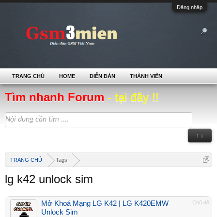
Đăng nhập
TRANG CHỦ
HOME
DIỄN ĐÀN
THÀNH VIÊN
Tìm nhanh Forum
- tại đây !!
↑ ↓
TRANG CHỦ
Tags
lg k42 unlock sim
Mở Khoá Mạng LG K42 | LG K420EMW
Chủ đề
Unlock Sim