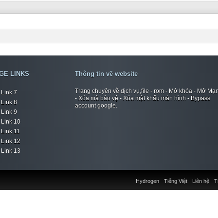
GE LINKS
Thông tin về website
Trang chuyên về dịch vụ,file - rom - Mở khóa - Mở Mạ
Link 7
- Xóa mã bảo vệ - Xóa mật khẩu màn hình - Bypass
Link 8
account google.
Link 9
Link 10
Link 11
Link 12
Link 13
Hydrogen
Tiếng Việt
Liên hệ
T