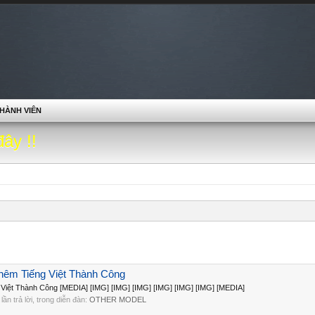
HÀNH VIÊN
đây !!
Thêm Tiếng Việt Thành Công
 Việt Thành Công [MEDIA] [IMG] [IMG] [IMG] [IMG] [IMG] [IMG] [MEDIA]
0 lần trả lời, trong diễn đàn:
OTHER MODEL