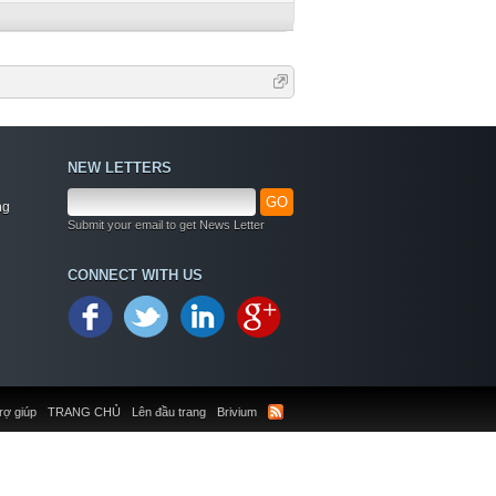
NEW LETTERS
GO
ng
Submit your email to get News Letter
CONNECT WITH US
rợ giúp
TRANG CHỦ
Lên đầu trang
Brivium