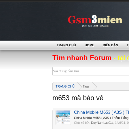
TRANG CHỦ
HOME
DIỄN ĐÀN
T
Tìm nhanh Forum
- tại 
TRANG CHỦ
Tags
m653 mã bảo vệ
China Mobile M653 ( A3S ) 
China Mobile M653 ( A3S ) Thêm Tiếng
Chủ đề bởi:
DuyNamLaoCai
,
14/6/21
, 