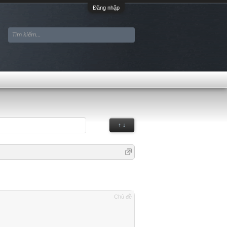
Đăng nhập
↑ ↓
Chủ đề