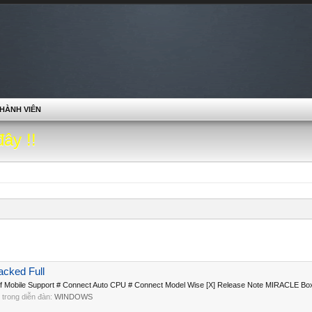
HÀNH VIÊN
đây !!
acked Full
ns of Mobile Support # Connect Auto CPU # Connect Model Wise [X] Release Note MIRACLE Box
i, trong diễn đàn:
WINDOWS