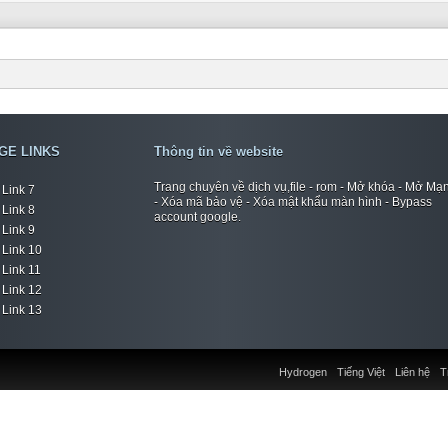
GE LINKS
Thông tin về website
Trang chuyên về dịch vụ,file - rom - Mở khóa - Mở Mạ
Link 7
- Xóa mã bảo vệ - Xóa mật khẩu màn hình - Bypass
Link 8
account google.
Link 9
Link 10
Link 11
Link 12
Link 13
Hydrogen
Tiếng Việt
Liên hệ
T