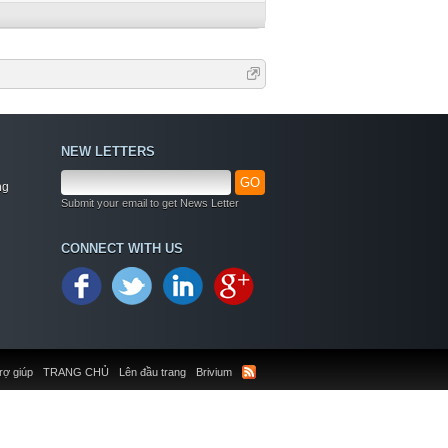
NEW LETTERS
GO
ng
Submit your email to get News Letter
CONNECT WITH US
rợ giúp
TRANG CHỦ
Lên đầu trang
Brivium