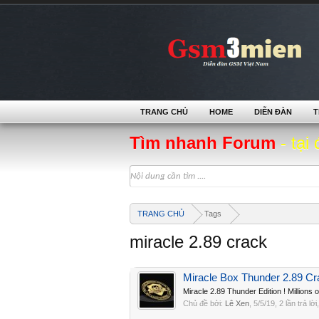
TRANG CHỦ
HOME
DIỄN ĐÀN
T
Tìm nhanh Forum
- tại 
TRANG CHỦ
Tags
miracle 2.89 crack
Miracle Box Thunder 2.89 Cr
Miracle 2.89 Thunder Edition ! Millio
Chủ đề bởi:
Lê Xen
,
5/5/19
, 2 lần trả lờ