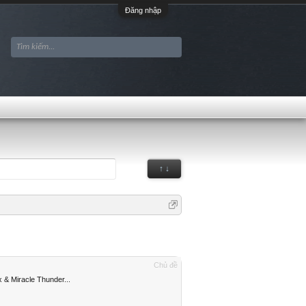
Đăng nhập
↑ ↓
Chủ đề
 & Miracle Thunder...