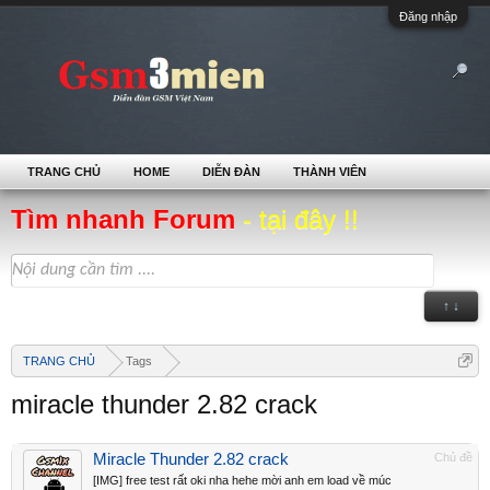
Đăng nhập
TRANG CHỦ
HOME
DIỄN ĐÀN
THÀNH VIÊN
Tìm nhanh Forum
- tại đây !!
↑ ↓
TRANG CHỦ
Tags
miracle thunder 2.82 crack
Miracle Thunder 2.82 crack
Chủ đề
[IMG] free test rất oki nha hehe mời anh em load về múc