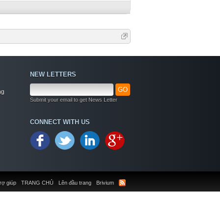
NEW LETTERS
GO
ng
Submit your email to get News Letter
CONNECT WITH US
rợ giúp
TRANG CHỦ
Lên đầu trang
Brivium