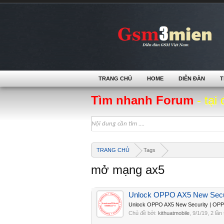
TRANG CHỦ
HOME
DIỄN ĐÀN
T
Tìm nhanh Forum
- tại 
TRANG CHỦ
Tags
mở mạng ax5
Unlock OPPO AX5 New Sec
Unlock OPPO AX5 New Security | OP
Chủ đề bởi:
kithuatmobile
,
9/1/19
, 2 lần