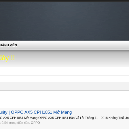
HÀNH VIÊN
đây !!
urity | OPPO AX5 CPH1851 Mở Mạng
PO AX5 CPH1851 Mở Mạng OPPO AX5 CPH1851 Bản Vá Lỗi Tháng 11 - 2018,Không Thể U
 trả lời, trong diễn đàn:
OPPO