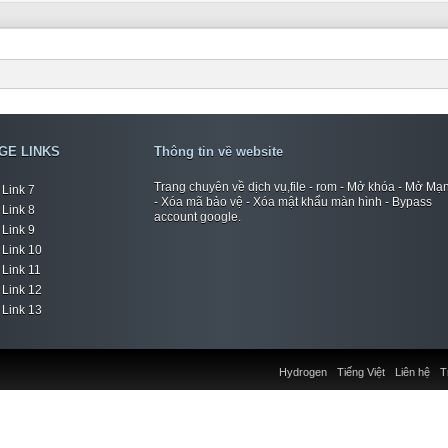
GE LINKS
Thông tin về website
Trang chuyên về dịch vụ,file - rom - Mở khóa - Mở Mạ
Link 7
- Xóa mã bảo vệ - Xóa mật khẩu màn hình - Bypass
Link 8
account google.
Link 9
Link 10
Link 11
Link 12
Link 13
Hydrogen
Tiếng Việt
Liên hệ
T