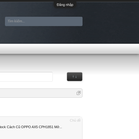
Đăng nhập
↑ ↓
Chủ đề
nlock Cách Cũ OPPO AX5 CPH1851 Mở...