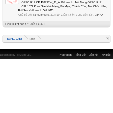
OPPO R17 CPH1879TW_11_A.10 Unlock | Mở Mạng OPPO R17
CPH1879 Khóa Sim Nhà Mạng,Mở Mạng Thành Công Mọi Chức Năng
Full Sau Khi Unlock,Giữ IMEI...
Chủ đề bởi:
kithuatmobile
,
27/8/19
, 1 lần trả lời, trong diễn đàn:
OPPO
Hiển thị kết quả từ 1 đến 1 của 1
TRANG CHỦ
Tags
Designed by
Brivium LLC.
Hydrogen
Tiếng Việt
Liên hệ
Trợ giúp