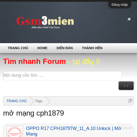
Đăng nhập
TRANG CHỦ
HOME
DIỄN ĐÀN
THÀNH VIÊN
Tìm nhanh Forum
- tại đây !!
↑ ↓
TRANG CHỦ
Tags
mở mạng cph1879
OPPO R17 CPH1879TW_11_A.10 Unlock | Mở
Chủ đề
Mạng