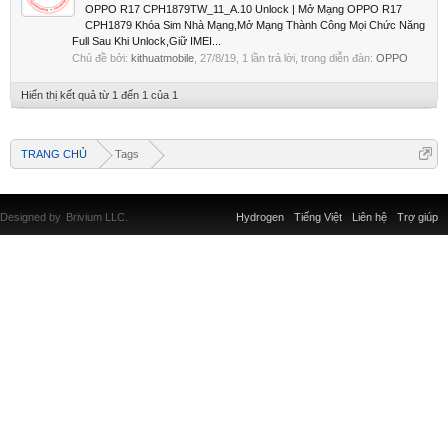
OPPO R17 CPH1879TW_11_A.10 Unlock | Mở Mạng OPPO R17
CPH1879 Khóa Sim Nhà Mạng,Mở Mạng Thành Công Mọi Chức Năng
Full Sau Khi Unlock,Giữ IMEI...
Chủ đề bởi:
kithuatmobile
,
27/8/19
, 1 lần trả lời, trong diễn đàn:
OPPO
Hiển thị kết quả từ 1 đến 1 của 1
TRANG CHỦ
Tags
Designed by
Brivium LLC.
Hydrogen
Tiếng Việt
Liên hệ
Trợ giúp