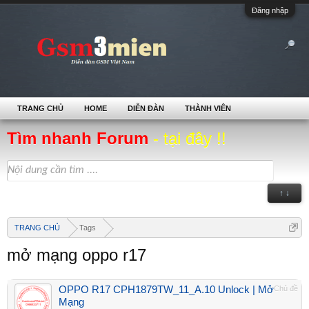
Đăng nhập
TRANG CHỦ
HOME
DIỄN ĐÀN
THÀNH VIÊN
Tìm nhanh Forum
- tại đây !!
↑ ↓
TRANG CHỦ
Tags
mở mạng oppo r17
OPPO R17 CPH1879TW_11_A.10 Unlock | Mở
Chủ đề
Mạng