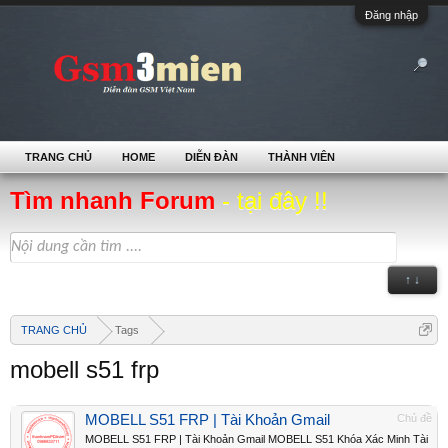
Đăng nhập
TRANG CHỦ
HOME
DIỄN ĐÀN
THÀNH VIÊN
Tìm nhanh Forum
- tại đây !!
↑ ↓
TRANG CHỦ
Tags
mobell s51 frp
MOBELL S51 FRP | Tài Khoản Gmail
Chủ đề
MOBELL S51 FRP | Tài Khoản Gmail MOBELL S51 Khóa Xác Minh Tài