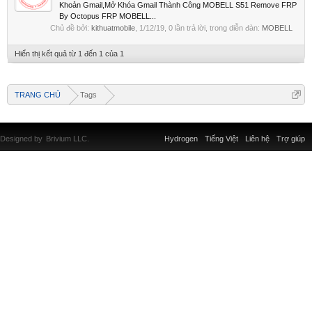
Khoản Gmail,Mở Khóa Gmail Thành Công MOBELL S51 Remove FRP
By Octopus FRP MOBELL...
Chủ đề bởi:
kithuatmobile
,
1/12/19
, 0 lần trả lời, trong diễn đàn:
MOBELL
Hiển thị kết quả từ 1 đến 1 của 1
TRANG CHỦ
Tags
Designed by
Brivium LLC.
Hydrogen
Tiếng Việt
Liên hệ
Trợ giúp