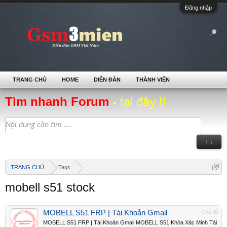
Đăng nhập
TRANG CHỦ
HOME
DIỄN ĐÀN
THÀNH VIÊN
Tìm nhanh Forum
- tại đây !!
↑ ↓
TRANG CHỦ
Tags
mobell s51 stock
MOBELL S51 FRP | Tài Khoản Gmail
Chủ đề
MOBELL S51 FRP | Tài Khoản Gmail MOBELL S51 Khóa Xác Minh Tài