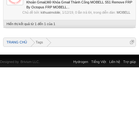
Khoản Gmail,Mở Khóa Gmail Thành Công MOBELL S51 Remove FRP
By Octopus FRP MOBELL...
Chủ đề bởi:
kithuatmobile
,
1/12/19
, 0 lần trả lời, trong diễn đàn:
MOBELL
Hiển thị kết quả từ 1 đến 1 của 1
TRANG CHỦ
Tags
Designed by
Brivium LLC.
Hydrogen
Tiếng Việt
Liên hệ
Trợ giúp