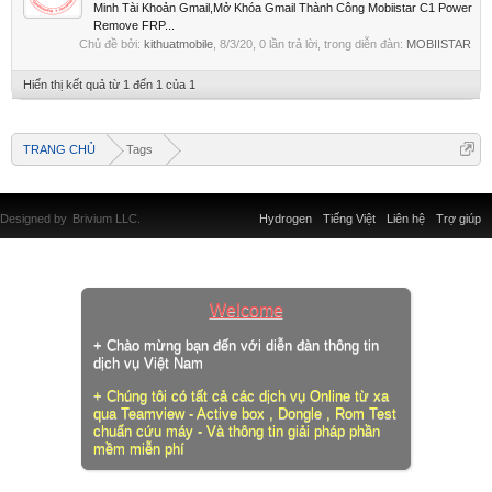
Minh Tài Khoản Gmail,Mở Khóa Gmail Thành Công Mobiistar C1 Power
Remove FRP...
Chủ đề bởi:
kithuatmobile
,
8/3/20
, 0 lần trả lời, trong diễn đàn:
MOBIISTAR
Hiển thị kết quả từ 1 đến 1 của 1
TRANG CHỦ
Tags
Designed by
Brivium LLC.
Hydrogen
Tiếng Việt
Liên hệ
Trợ giúp
Welcome
+ Chào mừng bạn đến với diễn đàn thông tin
dịch vụ Việt Nam
+ Chúng tôi có tất cả các dịch vụ Online từ xa
qua Teamview - Active box , Dongle , Rom Test
chuẩn cứu máy - Và thông tin giải pháp phần
mềm miễn phí