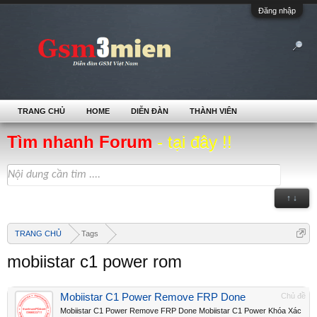
Đăng nhập
TRANG CHỦ
HOME
DIỄN ĐÀN
THÀNH VIÊN
Tìm nhanh Forum
- tại đây !!
↑ ↓
TRANG CHỦ
Tags
mobiistar c1 power rom
Mobiistar C1 Power Remove FRP Done
Chủ đề
Mobiistar C1 Power Remove FRP Done Mobiistar C1 Power Khóa Xác