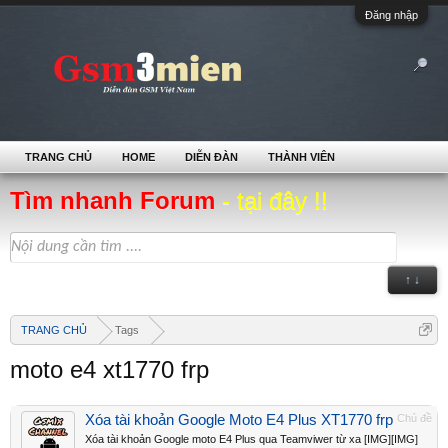
Đăng nhập
TRANG CHỦ
HOME
DIỄN ĐÀN
THÀNH VIÊN
Tìm nhanh Forum
- tại đây !!
↑ ↓
TRANG CHỦ
Tags
moto e4 xt1770 frp
Xóa tài khoản Google Moto E4 Plus XT1770 frp
Chủ đề
Xóa tài khoản Google moto E4 Plus qua Teamviwer từ xa [IMG][IMG]