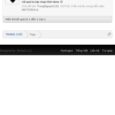
vội quá ko kịp chụp hình done :D
Chủ đề bởi:
TrongNguyen132
,
15/7/19
, 0 lần trả lời, trong diễn đàn:
MOTOROLA
Hiển thị kết quả từ 1 đến 1 của 1
TRANG CHỦ
Tags
Designed by
Brivium LLC.
Hydrogen
Tiếng Việt
Liên hệ
Trợ giúp