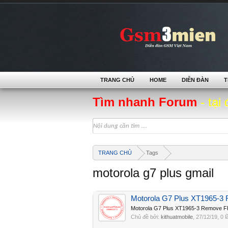
TRANG CHỦ
HOME
DIỄN ĐÀN
T
Tìm nhanh Forum
- tại 
TRANG CHỦ
Tags
motorola g7 plus gmail
Motorola G7 Plus XT1965-
Motorola G7 Plus XT1965-3 Remove FR
Chủ đề bởi:
kithuatmobile
,
27/12/19
, 0 