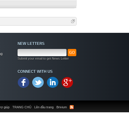
NEW LETTERS
GO
ng
Submit your email to get News Letter
CONNECT WITH US
rợ giúp
TRANG CHỦ
Lên đầu trang
Brivium