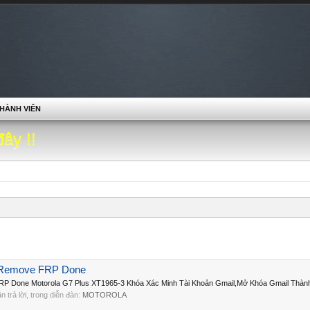
HÀNH VIÊN
đây !!
3 Remove FRP Done
P Done Motorola G7 Plus XT1965-3 Khóa Xác Minh Tài Khoản Gmail,Mở Khóa Gmail Thành
lần trả lời, trong diễn đàn:
MOTOROLA