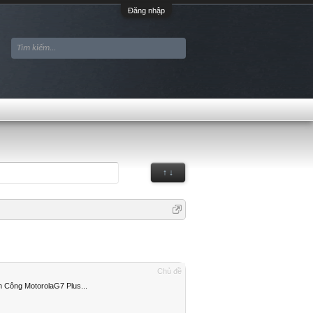
Đăng nhập
↑ ↓
Chủ đề
 Công MotorolaG7 Plus...