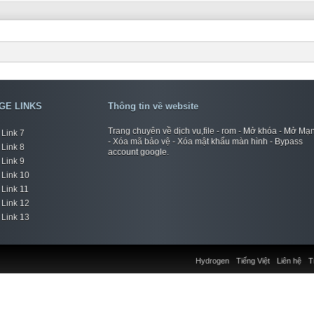
GE LINKS
Thông tin về website
Trang chuyên về dịch vụ,file - rom - Mở khóa - Mở Mạ
Link 7
- Xóa mã bảo vệ - Xóa mật khẩu màn hình - Bypass
Link 8
account google.
Link 9
Link 10
Link 11
Link 12
Link 13
Hydrogen
Tiếng Việt
Liên hệ
T