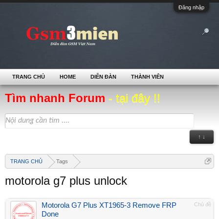
Đăng nhập
TRANG CHỦ
HOME
DIỄN ĐÀN
THÀNH VIÊN
Tìm nhanh Forum
- tại đây !!
↑ ↓
TRANG CHỦ
Tags
motorola g7 plus unlock
Motorola G7 Plus XT1965-3 Remove FRP
Chủ đề
Done