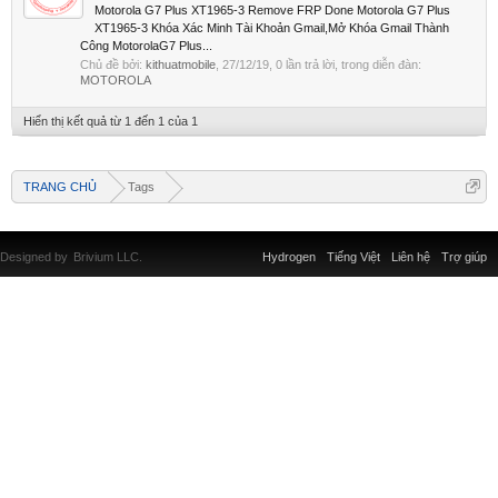
Motorola G7 Plus XT1965-3 Remove FRP Done Motorola G7 Plus
XT1965-3 Khóa Xác Minh Tài Khoản Gmail,Mở Khóa Gmail Thành
Công MotorolaG7 Plus...
Chủ đề bởi:
kithuatmobile
,
27/12/19
, 0 lần trả lời, trong diễn đàn:
MOTOROLA
Hiển thị kết quả từ 1 đến 1 của 1
TRANG CHỦ
Tags
Designed by
Brivium LLC.
Hydrogen
Tiếng Việt
Liên hệ
Trợ giúp