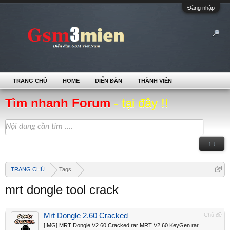
Đăng nhập
TRANG CHỦ
HOME
DIỄN ĐÀN
THÀNH VIÊN
Tìm nhanh Forum
- tại đây !!
↑ ↓
TRANG CHỦ
Tags
mrt dongle tool crack
Mrt Dongle 2.60 Cracked
Chủ đề
[IMG] MRT Dongle V2.60 Cracked.rar MRT V2.60 KeyGen.rar