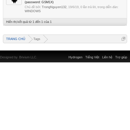
(password: GSM1X)
Chủ đề bởi:
TrongNguyen132
,
19/6/19
, 0 lần trả lời, trong diễn đàn:
WINDOWS
Hiển thị kết quả từ 1 đến 1 của 1
TRANG CHỦ
Tags
Designed by
Brivium LLC.
Hydrogen
Tiếng Việt
Liên hệ
Trợ giúp