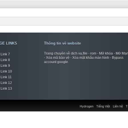
GE LINKS
Thông tin về website
Trang chuyên về dịch vụ,file - rom - Mở khóa - Mở Mạ
Link 7
- Xóa mã bảo vệ - Xóa mật khẩu màn hình - Bypass
Link 8
account google.
Link 9
Link 10
Link 11
Link 12
Link 13
Hydrogen
Tiếng Việt
Liên hệ
T