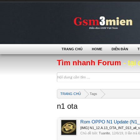
TRANG CHỦ
HOME
DIỄN ĐÀN
T
Tìm nhanh Forum
- tại 
TRANG CHỦ
Tags
n1 ota
Rom OPPO N1 Update (N1_1
[IMG] N1_12.A.13_OTA_INT_013_all_
Chủ đề bởi:
Tuanlte
,
12/6/19
, 0 lần trả 