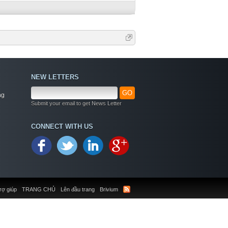
NEW LETTERS
GO
ng
Submit your email to get News Letter
CONNECT WITH US
rợ giúp
TRANG CHỦ
Lên đầu trang
Brivium