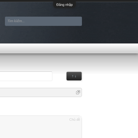
Đăng nhập
↑ ↓
Chủ đề