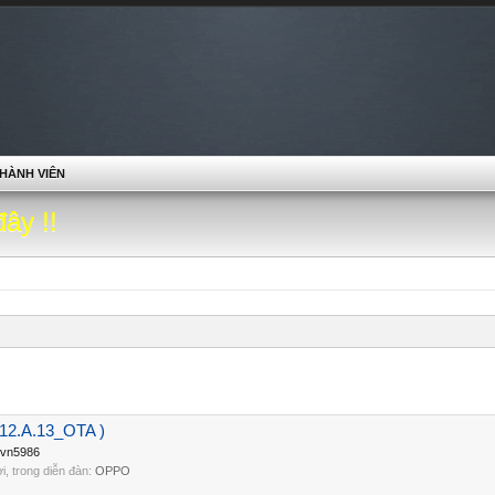
HÀNH VIÊN
đây !!
2.A.13_OTA )
svn5986
lời, trong diễn đàn:
OPPO