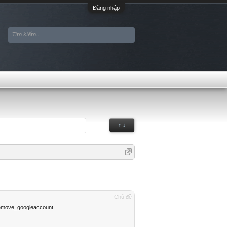
Đăng nhập
↑ ↓
Chủ đề
ove_googleaccount