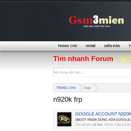
TRANG CHỦ
HOME
DIỄN ĐÀN
T
Tìm nhanh Forum
- tại 
TRANG CHỦ
Tags
n920k frp
GOOGLE ACCOUNT N920K 
SBOOT N920K DÙNG XÓA GOOGLE A
Chủ đề bởi:
Lê Xen
,
3/5/19
, 0 lần trả lờ