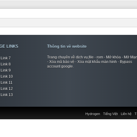
GE LINKS
Thông tin về website
Trang chuyên về dịch vụ,file - rom - Mở khóa - Mở Mạ
Link 7
- Xóa mã bảo vệ - Xóa mật khẩu màn hình - Bypass
Link 8
account google.
Link 9
Link 10
Link 11
Link 12
Link 13
Hydrogen
Tiếng Việt
Liên hệ
T