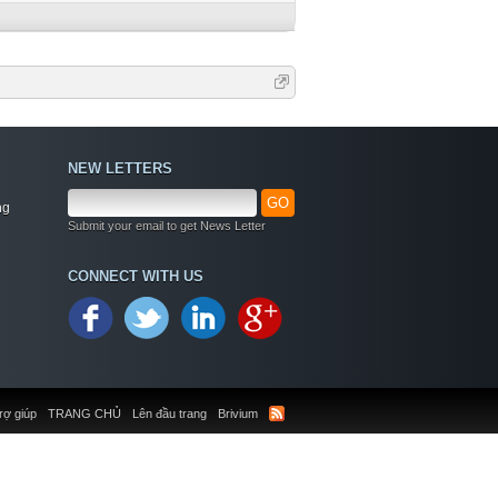
NEW LETTERS
GO
ng
Submit your email to get News Letter
CONNECT WITH US
rợ giúp
TRANG CHỦ
Lên đầu trang
Brivium