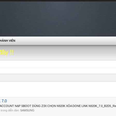
HÀNH VIÊN
đây !!
7.0
CCOUNT NẠP SBOOT DÙNG Z3X CHỌN N920K XÓA DONE LINK N920K_7.0_B2D5_Rem
i, trong diễn đàn:
SAMSUNG