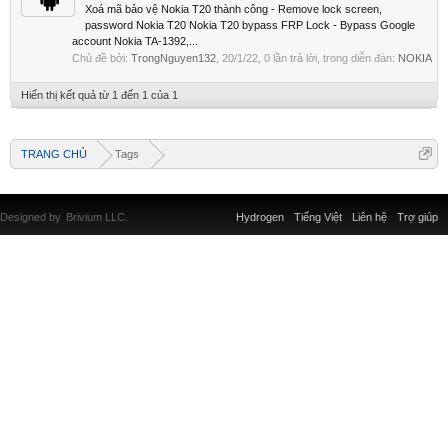
Xoá mã bảo vệ Nokia T20 thành công - Remove lock screen,
password Nokia T20 Nokia T20 bypass FRP Lock - Bypass Google
account Nokia TA-1392,...
Chủ đề bởi:
TrongNguyen132
,
20/1/22
, 0 lần trả lời, trong diễn đàn:
NOKIA
Hiển thị kết quả từ 1 đến 1 của 1
TRANG CHỦ
Tags
Designed by
Brivium LLC.
Hydrogen
Tiếng Việt
Liên hệ
Trợ giúp