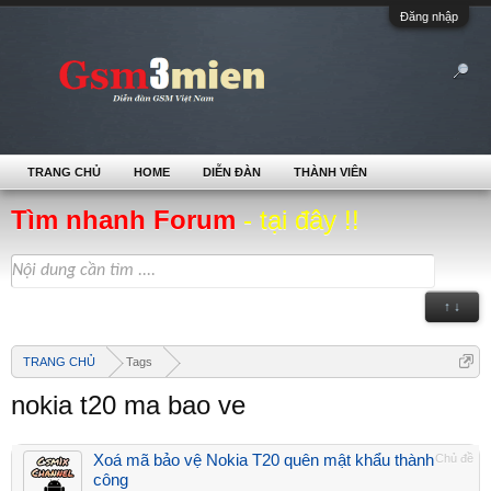
Đăng nhập
TRANG CHỦ
HOME
DIỄN ĐÀN
THÀNH VIÊN
Tìm nhanh Forum
- tại đây !!
↑ ↓
TRANG CHỦ
Tags
nokia t20 ma bao ve
Xoá mã bảo vệ Nokia T20 quên mật khẩu thành
Chủ đề
công