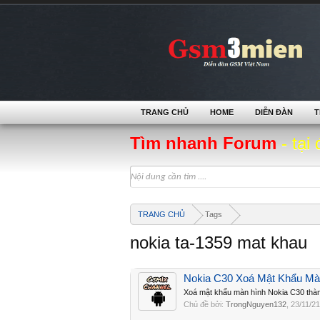
TRANG CHỦ
HOME
DIỄN ĐÀN
T
Tìm nhanh Forum
- tại 
TRANG CHỦ
Tags
nokia ta-1359 mat khau
Nokia C30 Xoá Mật Khẩu Mà
Xoá mật khẩu màn hình Nokia C30 thà
Chủ đề bởi:
TrongNguyen132
,
23/11/21