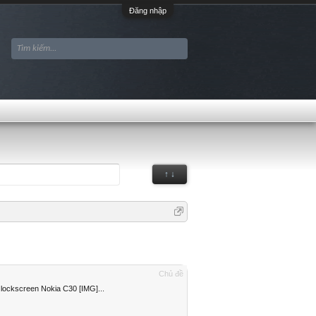
Đăng nhập
↑ ↓
Chủ đề
ockscreen Nokia C30 [IMG]...