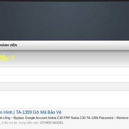
HÀNH VIÊN
đây !!
n Hình | TA-1359 Gỡ Mã Bảo Vệ
nh công – Bypass Google Account Nokia C30 FRP Nokia C30 TA-1359 Password – Remove l
, 0 lần trả lời, trong diễn đàn:
OTHER MODEL