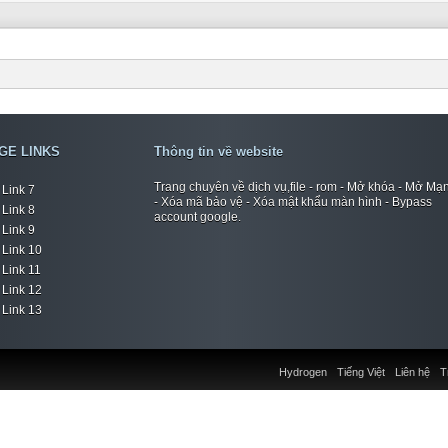
GE LINKS
Thông tin về website
Trang chuyên về dịch vụ,file - rom - Mở khóa - Mở Mạ
Link 7
- Xóa mã bảo vệ - Xóa mật khẩu màn hình - Bypass
Link 8
account google.
Link 9
Link 10
Link 11
Link 12
Link 13
Hydrogen
Tiếng Việt
Liên hệ
T