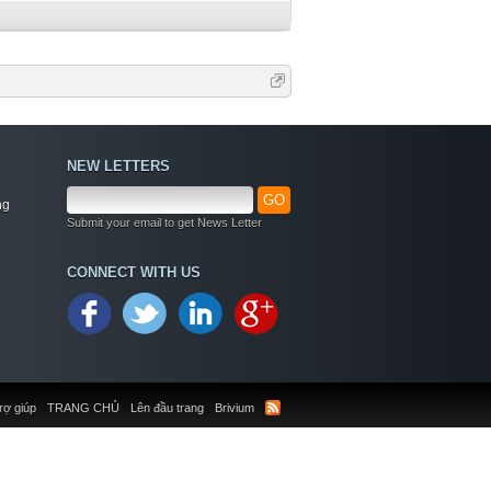
NEW LETTERS
GO
ng
Submit your email to get News Letter
CONNECT WITH US
rợ giúp
TRANG CHỦ
Lên đầu trang
Brivium