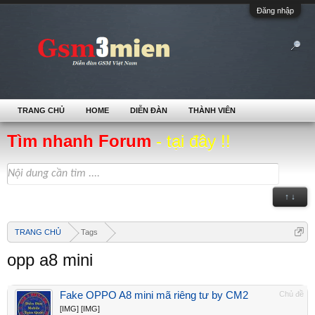
Đăng nhập
TRANG CHỦ
HOME
DIỄN ĐÀN
THÀNH VIÊN
Tìm nhanh Forum
- tại đây !!
↑ ↓
TRANG CHỦ
Tags
opp a8 mini
Fake OPPO A8 mini mã riêng tư by CM2
Chủ đề
[IMG] [IMG]