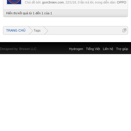
Chủ đề bởi:
gsm3mien.com
,
22/1/18
, 0 lần trả lời, trong diễn đàn:
OPPO
Hiển thị kết quả từ 1 đến 1 của 1
TRANG CHỦ
Tags
Designed by
Brivium LLC.
Hydrogen
Tiếng Việt
Liên hệ
Trợ giúp