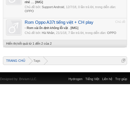
nhé .... [IMG]
Chủ đề bởi:
Support Android
,
12/7/18
, 0 lần trả lời, trong diễn đàn:
OPPO
Rom Oppo A37t tiếng việt + CH play
Chủ đề
- Rom xài ổn định không lỗi vặt . [IMG]
Chủ đề bởi:
Hà Nhân
,
21/1/18
, 7 lần trả lời, trong diễn đàn:
OPPO
Hiển thị kết quả từ 1 đến 2 của 2
TRANG CHỦ
Tags
Designed by
Brivium LLC.
Hydrogen
Tiếng Việt
Liên hệ
Trợ giúp