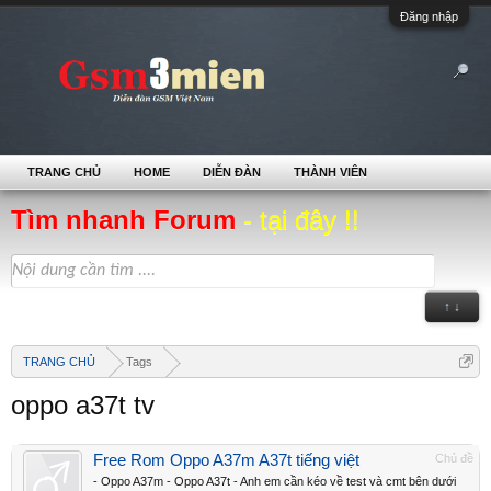
Đăng nhập
TRANG CHỦ
HOME
DIỄN ĐÀN
THÀNH VIÊN
Tìm nhanh Forum
- tại đây !!
↑ ↓
TRANG CHỦ
Tags
oppo a37t tv
Free Rom Oppo A37m A37t tiếng việt
Chủ đề
- Oppo A37m - Oppo A37t - Anh em cần kéo về test và cmt bên dưới